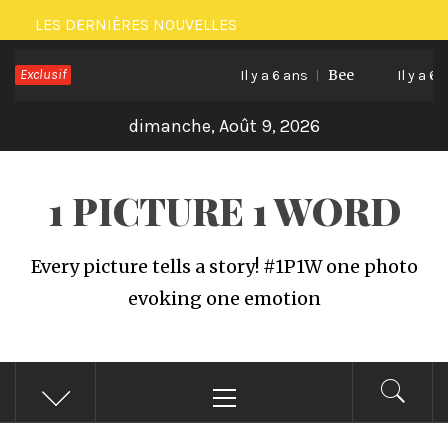
Passer
LES DERNIÈRES NOUVELLES
au
Exclusif
Bee
contenu
Il y a 6 ans
Il y a 6 an
dimanche, Août 9, 2026
1 PICTURE 1 WORD
Every picture tells a story! #1P1W one photo
evoking one emotion
Menu
principal