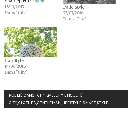
#battlepicture
13/11/2017
Patio Style
Dans "City"
23/03/2016
Dans "City"
HairStyle
14/06/2015
Dans "City"
PUBLIÉ DANS :
CITY
,
GALLERY
ÉTIQUETÉ :
CITY
,
CLOTHES
,
GENTLEMAN
,
LIFESTYLE
,
SMART
,
STYLE