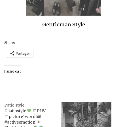
Gentleman Style
Share:
Partager
J’aime ça :
Patio style
#patiostyle
#1P1W
#1picture1word
#activeemotion