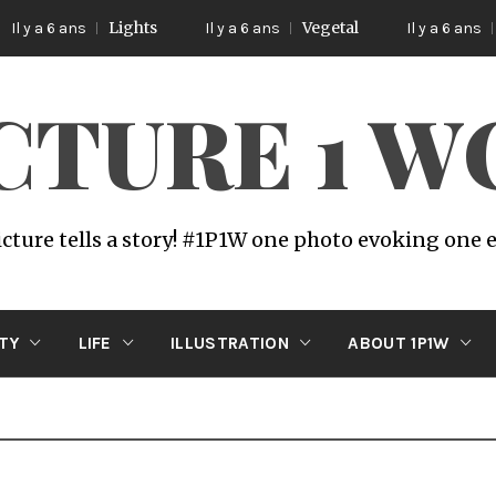
Lights
Vegetal
Poetic
ns
Il y a 6 ans
Il y a 6 ans
ICTURE 1 
icture tells a story! #1P1W one photo evoking one
ITY
LIFE
ILLUSTRATION
ABOUT 1P1W