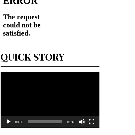
QUICK STORY
Lecteur
vidéo
00:00
01:49