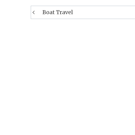
Navigation
Boat Travel
de
l’article