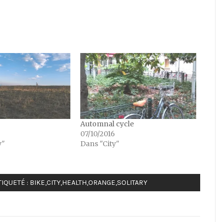
Automnal cycle
07/10/2016
y"
Dans "City"
IQUETÉ :
BIKE
,
CITY
,
HEALTH
,
ORANGE
,
SOLITARY