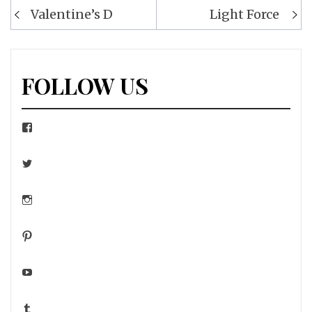
Navigation
Valentine’s D
Light Force
de
l’article
FOLLOW US
Facebook
Twitter
Instagram
Pinterest
YouTube
Tumblr