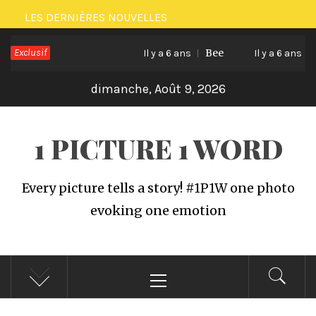
Passer
LES DERNIÈRES NOUVELLES
au
Exclusif
Bee
Ca
contenu
Il y a 6 ans
Il y a 6 ans
dimanche, Août 9, 2026
1 PICTURE 1 WORD
Every picture tells a story! #1P1W one photo
evoking one emotion
Menu
principal