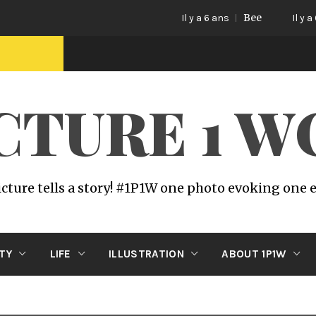
Bee
Ca
Il y a 6 ans
Il y a 6 ans
ICTURE 1 
icture tells a story! #1P1W one photo evoking one
ITY
LIFE
ILLUSTRATION
ABOUT 1P1W