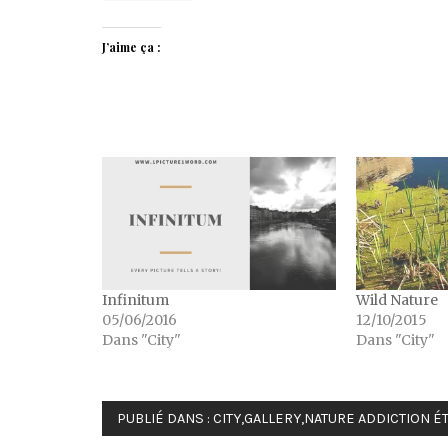
J’aime ça :
Infinitum
Wild Nature
05/06/2016
12/10/2015
Dans "City"
Dans "City"
PUBLIÉ DANS :
CITY
,
GALLERY
,
NATURE ADDICTION
ÉT