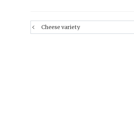
Navigation
Cheese variety
de
l’article