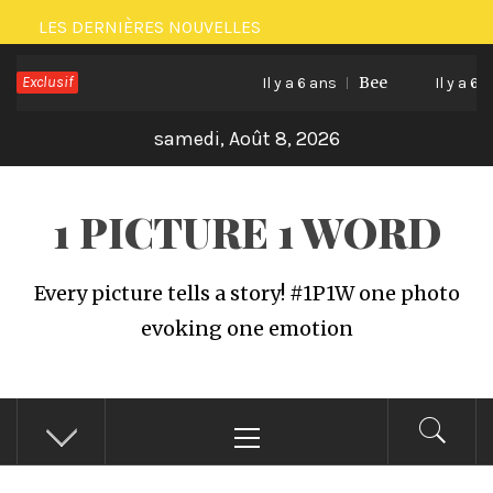
Passer
LES DERNIÈRES NOUVELLES
au
Exclusif
Bee
contenu
Il y a 6 ans
Il y a 6 ans
samedi, Août 8, 2026
1 PICTURE 1 WORD
Every picture tells a story! #1P1W one photo
evoking one emotion
Menu
principal