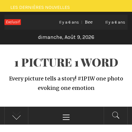
Passer
LES DERNIÈRES NOUVELLES
au
Exclusif
Bee
Cat
contenu
Il y a 6 ans
Il y a 6 ans
dimanche, Août 9, 2026
1 PICTURE 1 WORD
Every picture tells a story! #1P1W one photo
evoking one emotion
Menu
principal