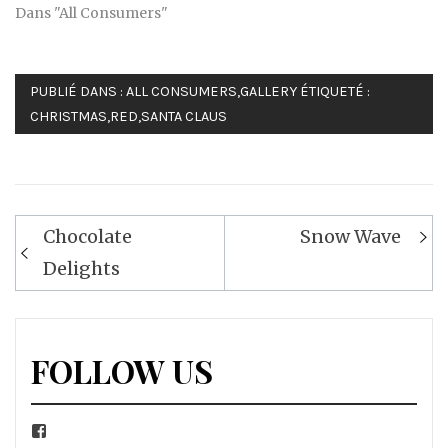
Dans "All Consumers"
PUBLIÉ DANS :
ALL CONSUMERS
,
GALLERY
ÉTIQUETÉ :
CHRISTMAS
,
RED
,
SANTA CLAUS
Navigation
Chocolate
Snow Wave
de
Delights
l’article
FOLLOW US
Facebook