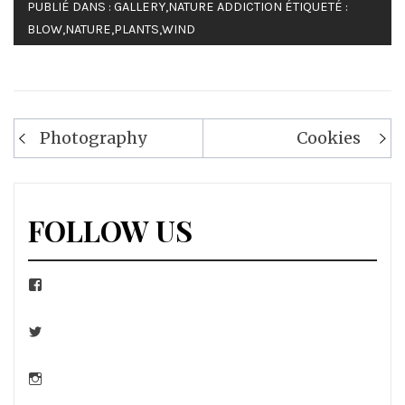
PUBLIÉ DANS :
GALLERY
,
NATURE ADDICTION
ÉTIQUETÉ :
BLOW
,
NATURE
,
PLANTS
,
WIND
Navigation
Photography
Cookies
de
l’article
FOLLOW US
Facebook
Twitter
Instagram