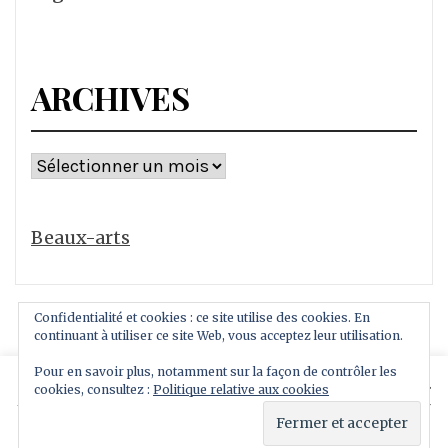
ARCHIVES
Archives
Beaux-arts
Confidentialité et cookies : ce site utilise des cookies. En
continuant à utiliser ce site Web, vous acceptez leur utilisation.
Pour en savoir plus, notamment sur la façon de contrôler les
This website uses cookies to improve your experience.
cookies, consultez :
Politique relative aux cookies
Copyright All rights reserved
We'll assume you're ok with this, but you can opt-out if
Thème : Royal Magazine par
ThemeinWP
you wish.
Read More
Accept
Reject