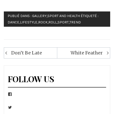
PUBLIÉ DANS :
GALLERY
,
SPORT AND HEALTH
ÉTIQUETÉ :
DANCE
,
LIFESTYLE
,
ROCK
,
ROLL
,
SPORT
,
TREND
Navigation
Don’t Be Late
White Feather
de
l’article
FOLLOW US
Facebook
Twitter