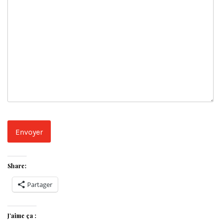
Envoyer
Share:
Partager
J’aime ça :