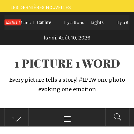
Passer
LES DERNIÈRES NOUVELLES
au
Exclusif
Cat life
Lights
contenu
Il y a 6 ans
Il y a 6 ans
Il y a 6 ans
lundi, Août 10, 2026
1 PICTURE 1 WORD
Every picture tells a story! #1P1W one photo
evoking one emotion
Menu
principal