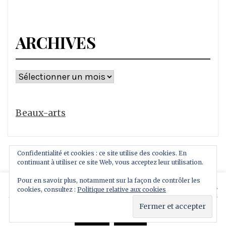
ARCHIVES
Archives
Beaux-arts
Confidentialité et cookies : ce site utilise des cookies. En
continuant à utiliser ce site Web, vous acceptez leur utilisation.
Pour en savoir plus, notamment sur la façon de contrôler les
This website uses cookies to improve your experience.
cookies, consultez :
Politique relative aux cookies
Copyright All rights reserved
We'll assume you're ok with this, but you can opt-out if
Thème : Royal Magazine par
ThemeinWP
you wish.
Read More
Accept
Reject