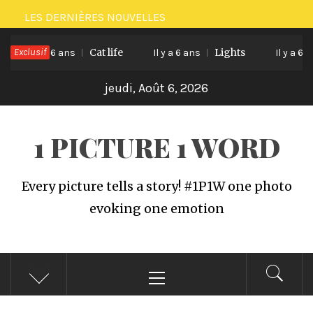
Passer
LES DERNIÈRES NOUVELLES
au
Exclusif
Cat life
Lights
contenu
Il y a 6 ans
Il y a 6 ans
Il y a 6 ans
jeudi, Août 6, 2026
1 PICTURE 1 WORD
Every picture tells a story! #1P1W one photo
evoking one emotion
Menu
principal