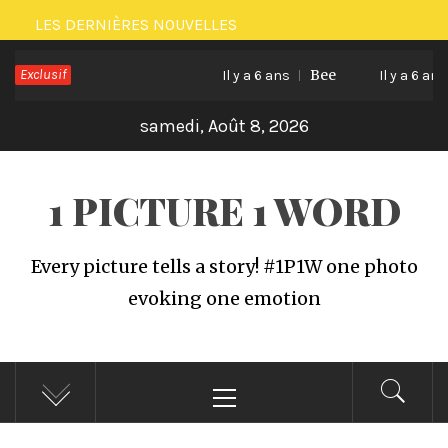
Passer
LES DERNIÈRES NOUVELLES
au
Exclusif
Bee
C
contenu
Il y a 6 ans
Il y a 6 ans
samedi, Août 8, 2026
1 PICTURE 1 WORD
Every picture tells a story! #1P1W one photo
evoking one emotion
Menu
principal