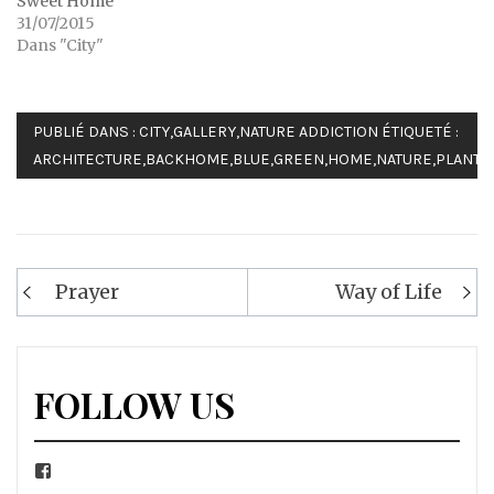
Sweet Home
31/07/2015
Dans "City"
PUBLIÉ DANS :
CITY
,
GALLERY
,
NATURE ADDICTION
ÉTIQUETÉ :
ARCHITECTURE
,
BACKHOME
,
BLUE
,
GREEN
,
HOME
,
NATURE
,
PLANTS
,
Navigation
Prayer
Way of Life
de
l’article
FOLLOW US
Facebook