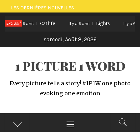
Passer
LES DERNIÈRES NOUVELLES
au
Exclusif
Cat life
Lights
contenu
Il y a 6 ans
Il y a 6 ans
Il y a 6 ans
samedi, Août 8, 2026
1 PICTURE 1 WORD
Every picture tells a story! #1P1W one photo
evoking one emotion
Menu
principal