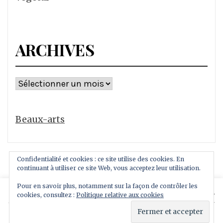
ARCHIVES
Archives
Beaux-arts
Confidentialité et cookies : ce site utilise des cookies. En
continuant à utiliser ce site Web, vous acceptez leur utilisation.
Pour en savoir plus, notamment sur la façon de contrôler les
This website uses cookies to improve your experience.
cookies, consultez :
Politique relative aux cookies
Copyright All rights reserved
We'll assume you're ok with this, but you can opt-out if
Thème : Royal Magazine par
ThemeinWP
you wish.
Read More
Accept
Reject