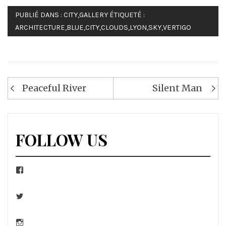
PUBLIÉ DANS :
CITY
,
GALLERY
ÉTIQUETÉ :
ARCHITECTURE
,
BLUE
,
CITY
,
CLOUDS
,
LYON
,
SKY
,
VERTIGO
Navigation
Peaceful River
Silent Man
de
l’article
FOLLOW US
Facebook
Twitter
Instagram