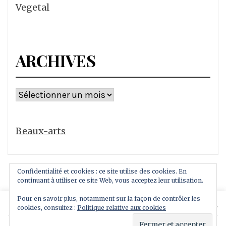
Vegetal
ARCHIVES
Archives
Beaux-arts
Confidentialité et cookies : ce site utilise des cookies. En
continuant à utiliser ce site Web, vous acceptez leur utilisation.
Pour en savoir plus, notamment sur la façon de contrôler les
This website uses cookies to improve your experience.
cookies, consultez :
Politique relative aux cookies
Copyright All rights reserved
We'll assume you're ok with this, but you can opt-out if