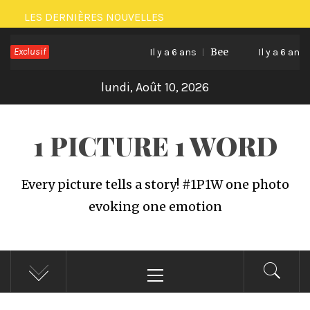
Passer
LES DERNIÈRES NOUVELLES
au
Exclusif
Bee
Cat l
contenu
Il y a 6 ans
Il y a 6 ans
lundi, Août 10, 2026
1 PICTURE 1 WORD
Every picture tells a story! #1P1W one photo
evoking one emotion
Menu
principal