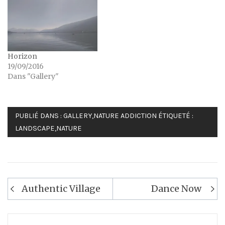
Horizon
19/09/2016
Dans "Gallery"
PUBLIÉ DANS :
GALLERY
,
NATURE ADDICTION
ÉTIQUETÉ :
LANDSCAPE
,
NATURE
Navigation
Authentic Village
Dance Now
de
l’article