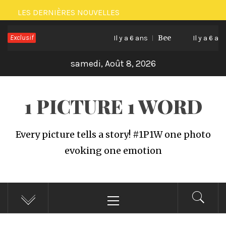
Passer
LES DERNIÈRES NOUVELLES
au
Exclusif
Bee
contenu
Il y a 6 ans
Il y a 6 ans
samedi, Août 8, 2026
1 PICTURE 1 WORD
Every picture tells a story! #1P1W one photo
evoking one emotion
Menu
principal