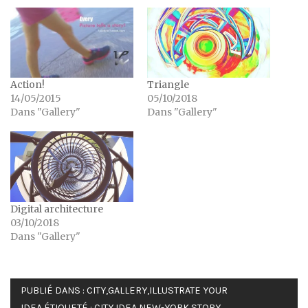
Action!
Triangle
14/05/2015
05/10/2018
Dans "Gallery"
Dans "Gallery"
Digital architecture
03/10/2018
Dans "Gallery"
PUBLIÉ DANS :
CITY
,
GALLERY
,
ILLUSTRATE YOUR
IDEA
ÉTIQUETÉ :
CITY
,
IDEA
,
NEW-YORK
,
STORY