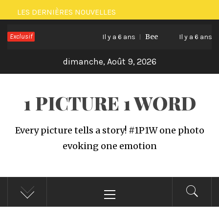
Passer
LES DERNIÈRES NOUVELLES
au
Exclusif
Bee
C
contenu
Il y a 6 ans
Il y a 6 ans
dimanche, Août 9, 2026
1 PICTURE 1 WORD
Every picture tells a story! #1P1W one photo
evoking one emotion
Menu
principal