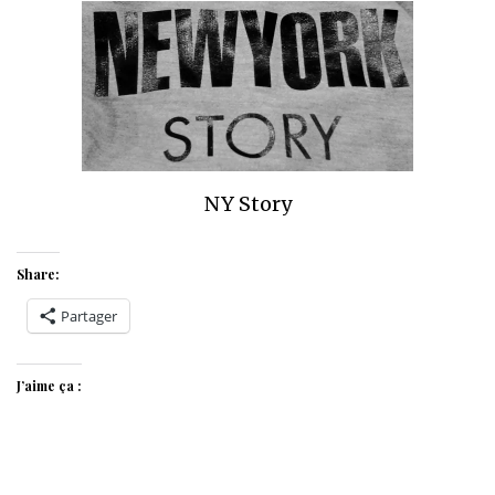
NY Story
Share:
Partager
J’aime ça :