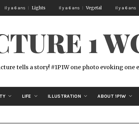
Lights
Vegetal
Poetic
ans
Il y a 6 ans
Il y a 6 ans
ICTURE 1 
icture tells a story! #1P1W one photo evoking one
ITY
LIFE
ILLUSTRATION
ABOUT 1P1W