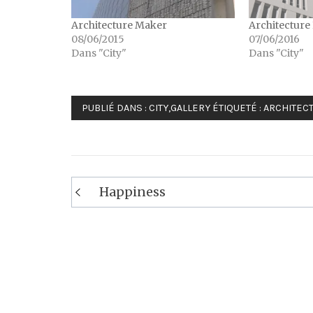
Architecture Maker
Architecture 
08/06/2015
07/06/2016
Dans "City"
Dans "City"
PUBLIÉ DANS :
CITY
,
GALLERY
ÉTIQUETÉ :
ARCHITEC
Navigation
Happiness
de
l’article