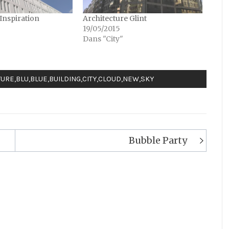
Inspiration
Architecture Glint
19/05/2015
Dans "City"
TURE
,
BLU
,
BLUE
,
BUILDING
,
CITY
,
CLOUD
,
NEW
,
SKY
Bubble Party