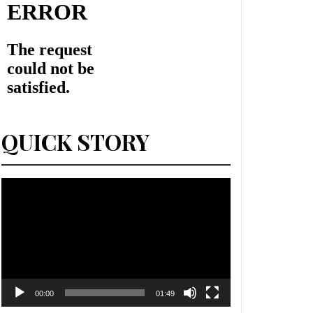
QUICK STORY
Lecteur
vidéo
00:00
01:49