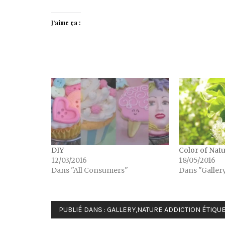
J’aime ça :
DIY
Color of Nat
12/03/2016
18/05/2016
Dans "All Consumers"
Dans "Galler
PUBLIÉ DANS :
GALLERY
,
NATURE ADDICTION
ÉTIQUE