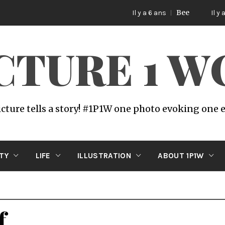
Bee
C
Il y a 6 ans
Il y a 6 ans
ICTURE 1 
icture tells a story! #1P1W one photo evoking one
ITY
LIFE
ILLUSTRATION
ABOUT 1P1W
f