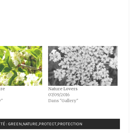
ure
Nature Lovers
07/09/2016
y"
Dans "Gallery"
TÉ :
GREEN
,
NATURE
,
PROTECT
,
PROTECTION