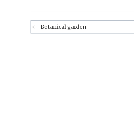
Navigation
Botanical garden
de
l’article