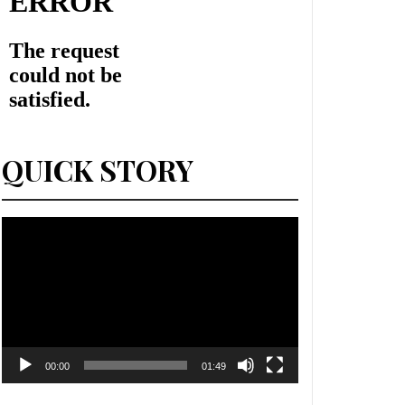
QUICK STORY
Lecteur
vidéo
00:00
01:49