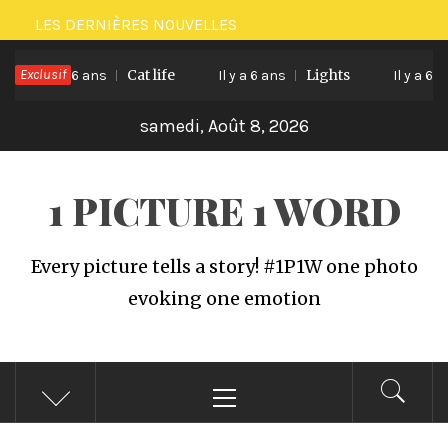
Passer
LES DERNIÈRES NOUVELLES
au
Exclusif
Cat life
Lights
contenu
Il y a 6 ans
Il y a 6 ans
Il y a 6 ans
samedi, Août 8, 2026
1 PICTURE 1 WORD
Every picture tells a story! #1P1W one photo
evoking one emotion
Menu
principal