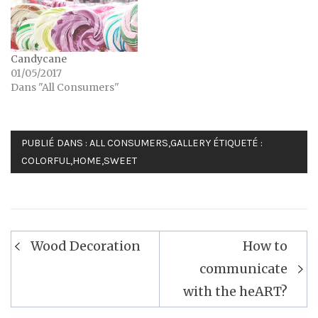
Candycane
01/05/2017
Dans "All Consumers"
PUBLIÉ DANS :
ALL CONSUMERS
,
GALLERY
ÉTIQUETÉ :
COLORFUL
,
HOME
,
SWEET
Navigation
Wood Decoration
How to
de
communicate
l’article
with the heART?