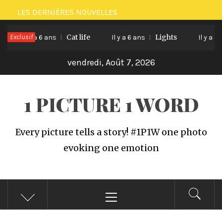
Passer
LES DERNIÈRES NOUVELLES
au
Exclusif
Cat life
Lights
contenu
Il y a 6 ans
Il y a 6 ans
Il y a 6 an
vendredi, Août 7, 2026
1 PICTURE 1 WORD
Every picture tells a story! #1P1W one photo
evoking one emotion
Menu
principal