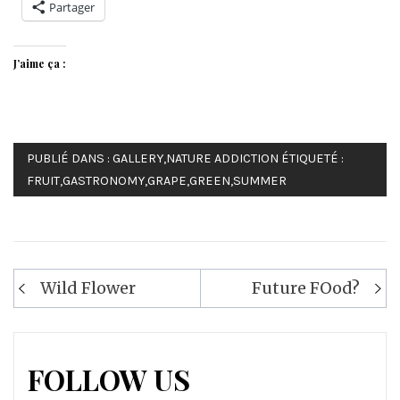
Partager
J’aime ça :
PUBLIÉ DANS :
GALLERY
,
NATURE ADDICTION
ÉTIQUETÉ :
FRUIT
,
GASTRONOMY
,
GRAPE
,
GREEN
,
SUMMER
Navigation
Wild Flower
Future FOod?
de
l’article
FOLLOW US