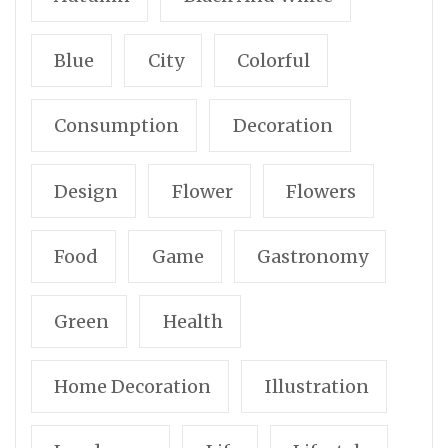
Blue
City
Colorful
Consumption
Decoration
Design
Flower
Flowers
Food
Game
Gastronomy
Green
Health
Home Decoration
Illustration