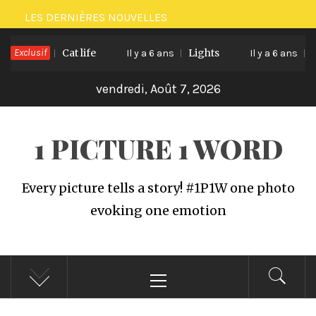
Passer
LES DERNIÈRES NOUVELLES
au
Exclusif
Cat life
Lights
Vegeta
6 ans
contenu
Il y a 6 ans
Il y a 6 ans
vendredi, Août 7, 2026
1 PICTURE 1 WORD
Every picture tells a story! #1P1W one photo
evoking one emotion
Menu
principal