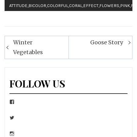
ATTITUDE
,
BICOLOR
,
COLORFUL
,
CORAL
,
EFFECT
,
FLOWERS
,
PINK
,
RO
Navigation
Winter
Goose Story
de
Vegetables
l’article
FOLLOW US
Facebook
Twitter
Instagram