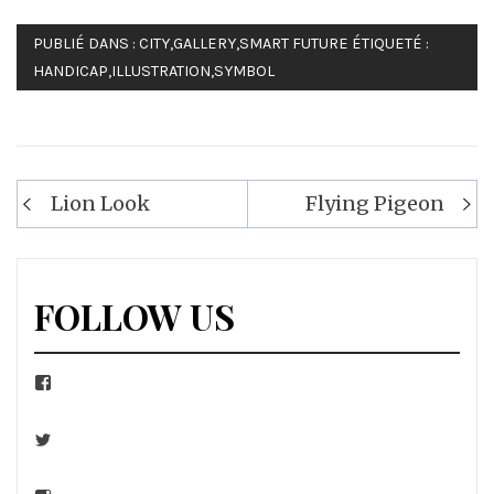
PUBLIÉ DANS :
CITY
,
GALLERY
,
SMART FUTURE
ÉTIQUETÉ :
HANDICAP
,
ILLUSTRATION
,
SYMBOL
Navigation
Lion Look
Flying Pigeon
de
l’article
FOLLOW US
Facebook
Twitter