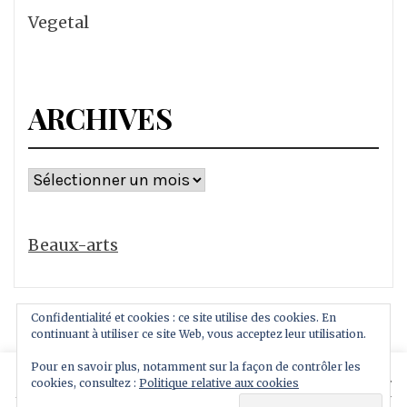
Vegetal
ARCHIVES
Archives
Beaux-arts
Confidentialité et cookies : ce site utilise des cookies. En
continuant à utiliser ce site Web, vous acceptez leur utilisation.
Pour en savoir plus, notamment sur la façon de contrôler les
This website uses cookies to improve your experience.
cookies, consultez :
Politique relative aux cookies
Copyright All rights reserved
We'll assume you're ok with this, but you can opt-out if