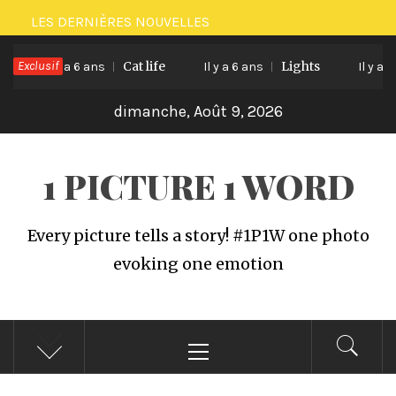
Passer
LES DERNIÈRES NOUVELLES
au
Exclusif
Cat life
Lights
contenu
Il y a 6 ans
Il y a 6 ans
Il y a 6 
dimanche, Août 9, 2026
1 PICTURE 1 WORD
Every picture tells a story! #1P1W one photo
evoking one emotion
Menu
principal