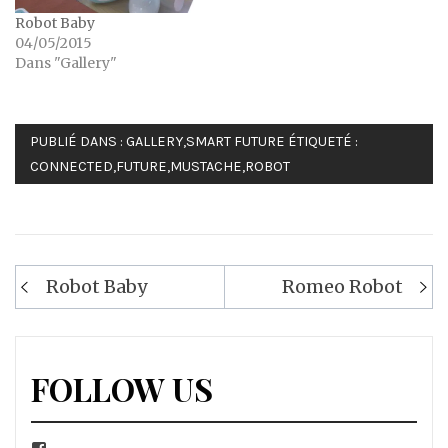
Robot Baby
04/05/2015
Dans "Gallery"
PUBLIÉ DANS :
GALLERY
,
SMART FUTURE
ÉTIQUETÉ :
CONNECTED
,
FUTURE
,
MUSTACHE
,
ROBOT
Navigation
Robot Baby
Romeo Robot
de
l’article
FOLLOW US
Facebook