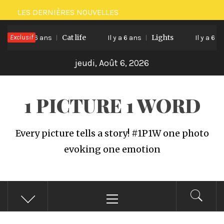
Passer
LES DERNIÈRES NOUVELLES
au
Exclusif
Cat life
Lights
contenu
Il y a 6 ans
Il y a 6 ans
Il y a 6 ans
jeudi, Août 6, 2026
1 PICTURE 1 WORD
Every picture tells a story! #1P1W one photo
evoking one emotion
Menu
principal