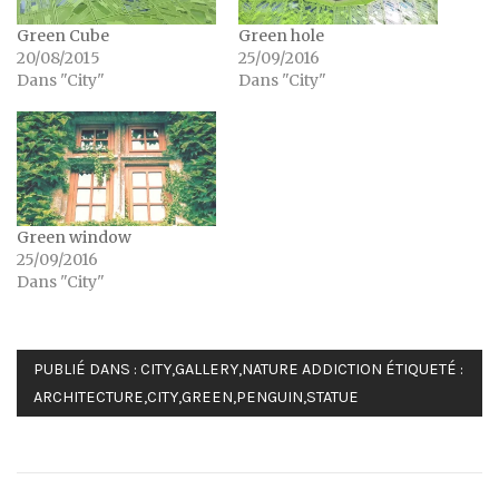
Green Cube
Green hole
20/08/2015
25/09/2016
Dans "City"
Dans "City"
Green window
25/09/2016
Dans "City"
PUBLIÉ DANS :
CITY
,
GALLERY
,
NATURE ADDICTION
ÉTIQUETÉ :
ARCHITECTURE
,
CITY
,
GREEN
,
PENGUIN
,
STATUE