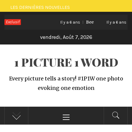
Passer
LES DERNIÈRES NOUVELLES
au
Exclusif
Bee
Cat 
contenu
Il y a 6 ans
Il y a 6 ans
vendredi, Août 7, 2026
1 PICTURE 1 WORD
Every picture tells a story! #1P1W one photo
evoking one emotion
Menu
principal