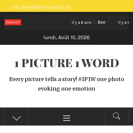
Passer
LES DERNIÈRES NOUVELLES
au
Exclusif
Bee
contenu
Il y a 6 ans
Il y a 6 an
lundi, Août 10, 2026
1 PICTURE 1 WORD
Every picture tells a story! #1P1W one photo
evoking one emotion
Menu
principal