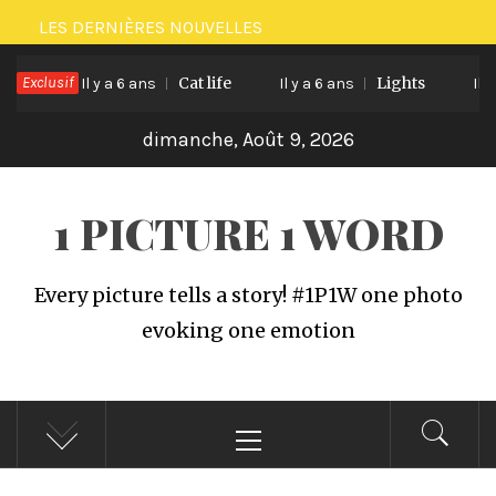
Passer
LES DERNIÈRES NOUVELLES
au
ee
Exclusif
Cat life
Lights
contenu
Il y a 6 ans
Il y a 6 ans
Il y a
dimanche, Août 9, 2026
1 PICTURE 1 WORD
Every picture tells a story! #1P1W one photo
evoking one emotion
Menu
principal