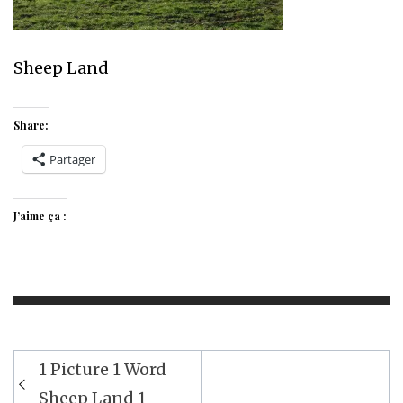
Sheep Land
Share:
Partager
J’aime ça :
Navigation
1 Picture 1 Word
de
Sheep Land 1