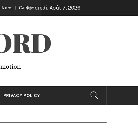
vendredi, Août 7, 2026
Cat life
Lights
Vegetal
Il y a 6 ans
Il y a 6 ans
WORD
 emotion
PRIVACY POLICY