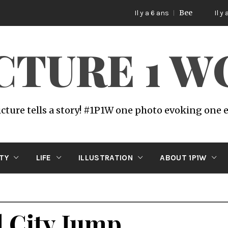
Bee
Il y a 6 ans
Il y a 6 ans
ICTURE 1 
icture tells a story! #1P1W one photo evoking one
ITY
LIFE
ILLUSTRATION
ABOUT 1P1W
d City Jump