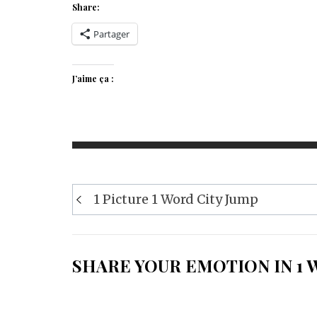
Share:
Partager
J’aime ça :
Navigation
1 Picture 1 Word City Jump
de
l’article
SHARE YOUR EMOTION IN 1