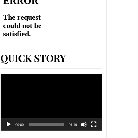
QUICK STORY
Lecteur
vidéo
00:00
01:49