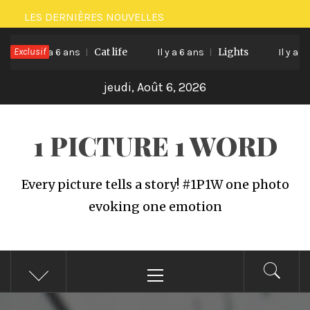
Passer
LES DERNIÈRES NOUVELLES
au
Exclusif
Cat life
Lights
contenu
Il y a 6 ans
Il y a 6 ans
Il y a 6 a
jeudi, Août 6, 2026
1 PICTURE 1 WORD
Every picture tells a story! #1P1W one photo
evoking one emotion
Menu
principal