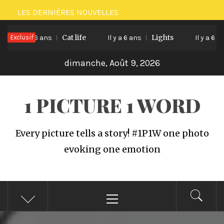
Passer
LES DERNIÈRES NOUVELLES
au
Exclusif
Cat life
Lights
contenu
Il y a 6 ans
Il y a 6 ans
Il y a 6 ans
dimanche, Août 9, 2026
1 PICTURE 1 WORD
Every picture tells a story! #1P1W one photo
evoking one emotion
Menu
principal