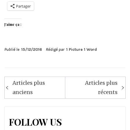
Partager
J’aime ça :
Publié le
15/12/2016
Rédigé par
1 Picture 1 Word
Navigation
Articles plus
Articles plus
des
anciens
récents
articles
FOLLOW US