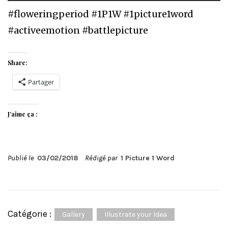
#floweringperiod #1P1W #1picture1word
#activeemotion #battlepicture
Share:
Partager
J’aime ça :
Publié le
03/02/2018
Rédigé par
1 Picture 1 Word
Catégorie :
Gallery
Illustrate your Idea