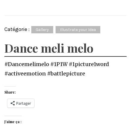
Catégorie :
Gallery
Illustrate your Idea
Dance meli melo
#Dancemelimelo #1P1W #1picture1word
#activeemotion #battlepicture
Share:
Partager
J’aime ça :