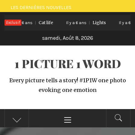
Passer
LES DERNIÈRES NOUVELLES
au
Exclusif
Cat life
Lights
contenu
Il y a 6 ans
Il y a 6 ans
Il y a 6 ans
samedi, Août 8, 2026
1 PICTURE 1 WORD
Every picture tells a story! #1P1W one photo
evoking one emotion
Menu
principal