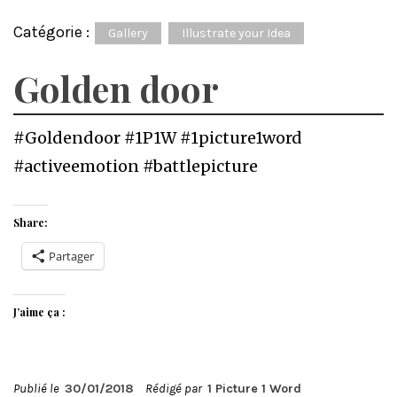
Catégorie :
Gallery
Illustrate your Idea
Golden door
#Goldendoor #1P1W #1picture1word
#activeemotion #battlepicture
Share:
Partager
J’aime ça :
Publié le
30/01/2018
Rédigé par
1 Picture 1 Word