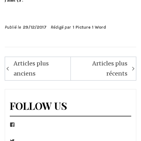
J’aime ça :
Publié le
29/12/2017
Rédigé par
1 Picture 1 Word
Navigation
Articles plus
Articles plus
des
anciens
récents
articles
FOLLOW US
Facebook
Twitter