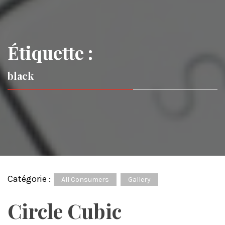
Étiquette :
black
Catégorie :
All Consumers
Gallery
Circle Cubic