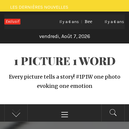
Passer
LES DERNIÈRES NOUVELLES
au
Exclusif
Bee
Cat
contenu
Il y a 6 ans
Il y a 6 ans
vendredi, Août 7, 2026
1 PICTURE 1 WORD
Every picture tells a story! #1P1W one photo
evoking one emotion
Menu
principal