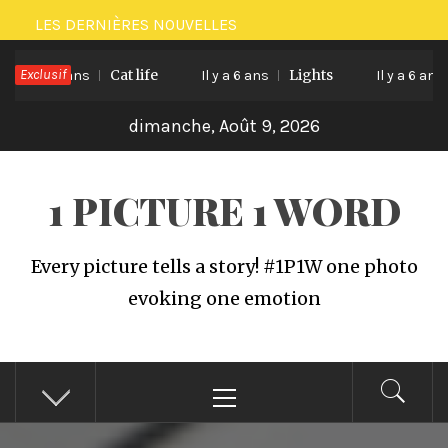
Passer
LES DERNIÈRES NOUVELLES
au
Exclusif
Cat life
Lights
Ve
l y a 6 ans
contenu
Il y a 6 ans
Il y a 6 ans
dimanche, Août 9, 2026
1 PICTURE 1 WORD
Every picture tells a story! #1P1W one photo
evoking one emotion
Menu
principal