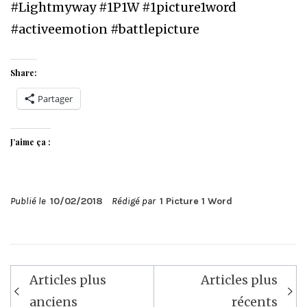
#Lightmyway #1P1W #1picture1word
#activeemotion #battlepicture
Share:
Partager
J’aime ça :
Publié le
10/02/2018
Rédigé par
1 Picture 1 Word
Navigation
Articles plus
Articles plus
des
anciens
récents