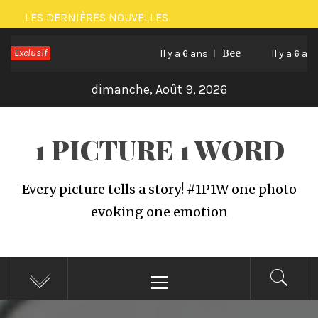
Passer
LES DERNIÈRES NOUVELLES
au
Exclusif
Bee
contenu
Il y a 6 ans
Il y a 6 ans
dimanche, Août 9, 2026
1 PICTURE 1 WORD
Every picture tells a story! #1P1W one photo
evoking one emotion
Menu
principal